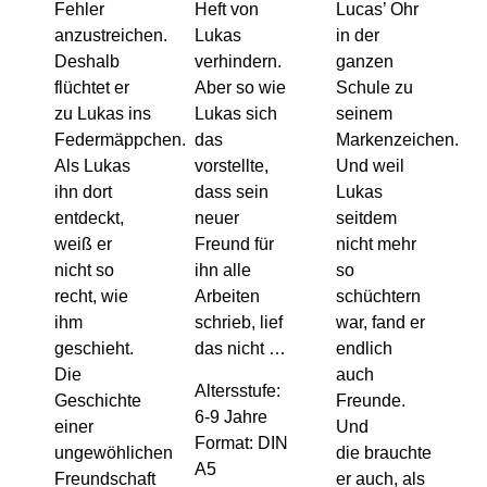
Fehler
Heft von
Lucas’ Ohr
anzustreichen.
Lukas
in der
Deshalb
verhindern.
ganzen
flüchtet er
Aber so wie
Schule zu
zu Lukas ins
Lukas sich
seinem
Federmäppchen.
das
Markenzeichen.
Als Lukas
vorstellte,
Und weil
ihn dort
dass sein
Lukas
entdeckt,
neuer
seitdem
weiß er
Freund für
nicht mehr
nicht so
ihn alle
so
recht, wie
Arbeiten
schüchtern
ihm
schrieb, lief
war, fand er
geschieht.
das nicht …
endlich
Die
auch
Altersstufe:
Geschichte
Freunde.
6-9 Jahre
einer
Und
Format: DIN
ungewöhlichen
die brauchte
A5
Freundschaft
er auch, als