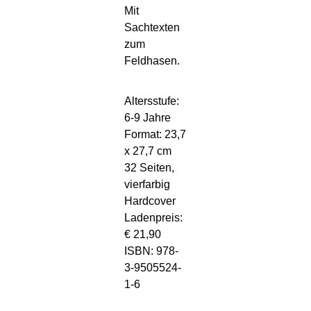
Mit
Sachtexten
zum
Feldhasen.
Altersstufe:
6-9 Jahre
Format: 23,7
x 27,7 cm
32 Seiten,
vierfarbig
Hardcover
Ladenpreis:
€ 21,90
ISBN: 978-
3-9505524-
1-6